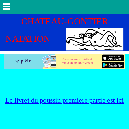
CHATEAU-GONTIER
NATATION
Le livret du poussin première partie est ici