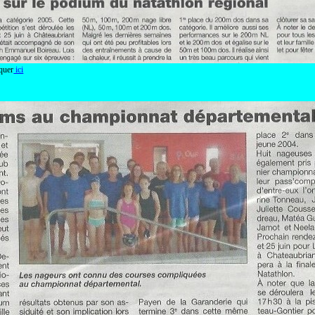
quer
ici