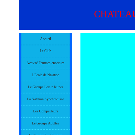
CHATEA
Accueil
Le Club
Activité Femmes enceintes
L'Ecole de Natation
Le Groupe Loisir Jeunes
La Natation Synchronisée
Les Compétiteurs
Le Groupe Adultes