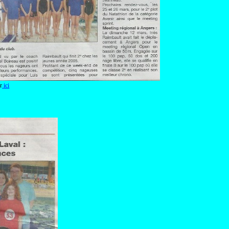
r
ici