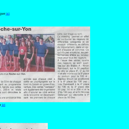
quer
ici
r
ici